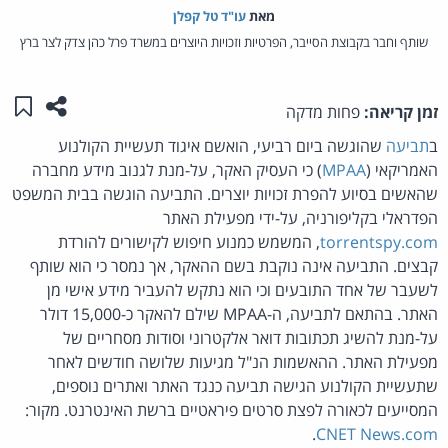
מאת‏
עו"ד טל קפלן
שותף וחבר בקבוצת הסייבר, הפרטיות וזכויות היוצרים במשרד פרל כהן צדק לצר ברץ
שתפו ע
שמו
זמן קריאה:
פחות מדקה
ב
תביעה
שהוגשה ביום רביעי, הואשם איגוד תעשיית הקולנוע
האמריקאי (
MPAA
) כי העסיק האקר, על-מנת לגנוב מידע מחברה
שהאשים בסיוע להפרת זכויות יוצרים. התביעה הוגשה בבית המשפט
הפדראלי בקליפורניה, על-ידי מפעילת האתר
torrentspy.com
, המשמש כמנוע חיפוש לקישורים להורדת
קבצים. התביעה אינה נוקבת בשם ההאקר, אך נמסר כי הוא שותף
לשעבר של אחד התובעים וכי הוא נתקש להעביר מידע אישי מן
האתר. בהתאם לתביעה, ה-MPAA שילם להאקר כ-15,000 דולר
על-מנת להשיג תכתובות דואר אלקטרוני וסודות מסחריים של
מפעילת האתר. ההאשמות הנ"ל מגיעות שלושה חודשים לאחר
שתעשיית הקולנוע הגישה תביעה כנגד האתר ואתרים נוספים,
המסייעים לכאורה לפצת סרטים פיראטיים ברשת האינטרנט. מקור:
.
CNET News.com