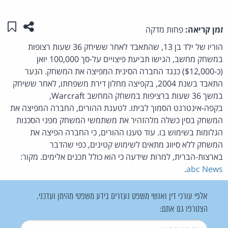
שתפו ע
שמו
זמן קריאה:
פחות מדקה
הוריו של ילד בן 13, שהתאבד לאחר ששיחק 36 שעות רצופות
במשחק מחשב, הגישו תביעת פיצויים על-סך 100,000 יואן
(כ-$12,000) כנגד החברה הסינית המפיצה את המשחק. הנער
התאבד בשנת 2004, בקפיצה מחלון דירת משפחתו, לאחר ששיחק
במשך 36 שעות ברציפות במשחק המחשב Warcraft,
בקפה-אינטרנט הסמוך לביתו. לטענת ההורים, החברה המפיצה את
המשחק בסין כשלה מלהזהיר את משתמשי המשחק מפני הסכנות
הגלומות בשימוש בו. עוד טענו ההורים, כי החברה הפיצה את
המשחק ללא סיווג מתאים לשימוש קטינים, כפי שהדבר
בארצות-הברית, למרות שידעה כי הוא כולל תכנים אלימים. מקור:
.
abc News
אלפי עורכי דין ואנשי משפט נעזרים בידע משפטי מהימן ועדכני.
הצטרפו גם אתם:
שם משתמש
*