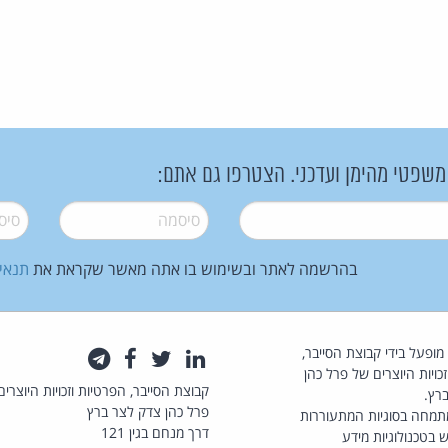
 משפטי מהימן ועדכני. הצטרפו גם אתם:
סיסמה
*
סיסמה
בהרשמה לאתר ובשימוש בו אתה מאשר שקראת את
תנאי
law.co.il מופעל בידי קבוצת הסייבר,
לינקדאין
טוויטר
פייסבוק
טלגרם
כויות היוצרים של פרל כהן
קבוצת הסייבר, הפרטיות וזכויות היוצרים
רץ.
פרל כהן צדק לצר ברץ
תמחה בסוגיות המתעוררות
דרך מנחם בגין 121
 בטכנולוגיות מידע