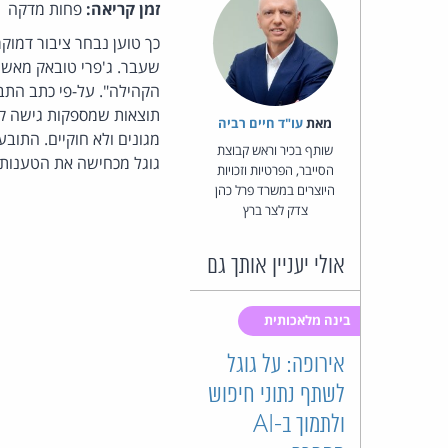
זמן קריאה:
פחות מדקה
כך טוען נבחר ציבור דמוק
שעבר. ג'פרי טובאק מאשים
הקהילה". על-פי כתב התבי
תוצאות שמספקות גישה קלה
מאת‏
עו"ד חיים רביה
מגונים ולא חוקיים. התובע
שותף בכיר וראש קבוצת
גוגל מכחישה את הטענות ב
הסייבר, הפרטיות וזכויות
היוצרים במשרד פרל כהן
צדק לצר ברץ
אולי יעניין אותך גם
בינה מלאכותית
אירופה: על גוגל
לשתף נתוני חיפוש
ולתמוך ב-AI