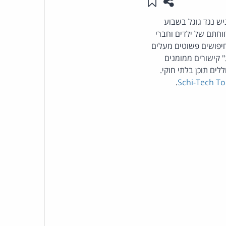
שתפו עמוד זה
שמור ב"תכנים שלי"
העומד
יש נגד גוגל בשבוע
וחתם של ילדים וחברי
בראש
חיפושים פשוטים מעלים
 קישורים ממומנים
קבוצת
ים תוכן בלתי חוקי.
.
Schi-Tech T
האינטרנט,
הסייבר
וזכויות
היוצרים
של
פרל