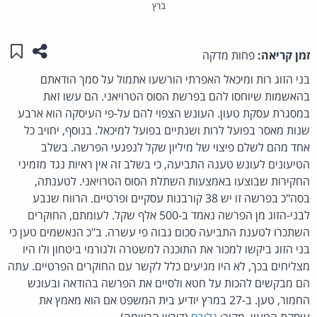
ברץ
שתפו ע
שמו
זמן קריאה:
פחות מדקה
בני הזוג רות ומיכאל האפרתי הורשעו אתמול על סמך הודאתם
בהאשמות שיוחסו להם בפרשת הסוס הטרויאני. הם עשו זאת
במסגרת עסקת טעון. העונש הצפוי להם על-פי העיסקה הוא ארבע
שנות מאסר בפועל לרות ושנתיים בפועל למיכאל. בנוסף, יחויב כל
אחד מהם לשלם פיצוי של מיליון שקל לנפגעי הפרשה. בשלב
הטיעונים לעונש טענה התביעה, כי בשלב זה אין ראיות נגד מזמיני
החקירות שבוצעו באמצעות השתלת הסוס הטרויאני. לטענתה,
בסה"כ בפרשה זו יש 38 קורבנות עסקיים ופרטיים. הרווח שנבע
לבני-הזוג מן הפרשה נאמד ב-500 אלף שקל. לעומתם, החוקרים
השתכרו לטענת התביעה סכום גבוה פי עשרה. ב"כ הנאשמים טען כי
בני הזוג ביקשו למכור את התוכנה למשטרה ולגורמי ביטחון ולו היו
מצליחים בכך, לא היו מגיעים כלל לקשר עם החוקרים הפרטיים. עתה
הם מבקשים להכות על חטא ולסיים את הפרשה בהודאה ובעונש
החמור, טען. ב-27 במרץ יודיע בית המשפט אם הוא מאמץ את
עיסקת הטעון. מקור:
גלובס
(דורש הרשמה)