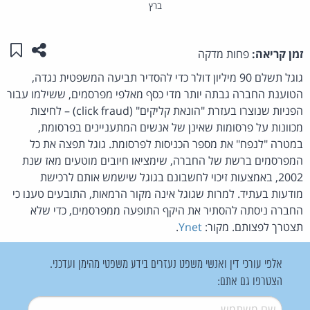
ברץ
שתפו ע
שמו
זמן קריאה:
פחות מדקה
גוגל תשלם 90 מיליון דולר כדי להסדיר תביעה המשפטית נגדה,
הטוענת החברה גבתה יותר מדי כסף מאלפי מפרסמים, ששילמו עבור
הפניות שנוצרו בעזרת "הונאת קליקים" (click fraud) – לחיצות
מכוונות על פרסומות שאינן של אנשים המתעניינים בפרסומת,
במטרה "לנפח" את מספר הכניסות לפרסומת. גוגל תפצה את כל
המפרסמים ברשת של החברה, שימציאו חיובים מוטעים מאז שנת
2002, באמצעות זיכוי לחשבונם בגוגל שישמש אותם לרכישת
מודעות בעתיד. למרות שגוגל אינה מקור הרמאות, התובעים טענו כי
החברה ניסתה להסתיר את היקף התופעה ממפרסמים, כדי שלא
תצטרך לפצותם. מקור:
Ynet
.
אלפי עורכי דין ואנשי משפט נעזרים בידע משפטי מהימן ועדכני.
הצטרפו גם אתם:
שם משתמש
*