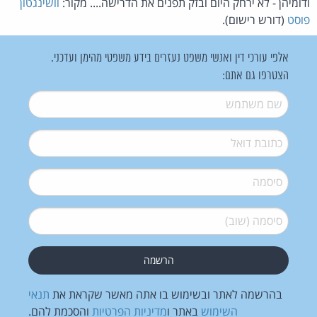
ודומיהן - לא ירחק היום ובזק תפנים את הדרישה.... מקור:
וושינגטון
פוסט
(דורש רישום).
אלפי עורכי דין ואנשי משפט נעזרים בידע משפטי מהימן ועדכני.
הצטרפו גם אתם:
שם משתמש
*
דואל
*
סיסמה
*
סיסמה (שוב)
*
בהרשמה לאתר ובשימוש בו אתה מאשר שקראת את
תנאי
השימוש
באתר ו
מדיניות הפרטיות
והסכמת להם.