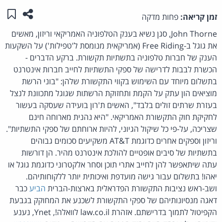
שתפו ע
שמו
זמן קריאה:
פחות מדקה
John Thorne, סגן נשיא בענק הטלפוניה האמריקאי וריזון, מאשים
את גוגל ב-Free Riding (אמריקאית מנומסת ל'טפילות') על השקעות
הענק של חברות טלפוניה בתשתיות תקשורת. ברקע הדברים -
הכשרת לבבות לדרישה של ספקי התשתיות לחייב חברות אינטרנט
בתשלום מיוחד עם השימוש בקווי התקשורת שלהן: "בוני הרשת
מוציאים הון עתק על הקמת ותחזוקת הרשתות שגוגל מתכוונת לנצל
בעזרת שרתים זולים בלבד", האשים ת'רון בועידה שעסקה בעשור
לחקיקת חוק התקשורת האמריקאי. "היא נהנית מארוחה חינם
שצריכה, על-פי כל שיקול הגיוני, להיות ארוחתם של ספקי התשתיות".
וריזון וספקים אחרים כדוגמת AT&T משקיעים סכומים גבוהים
בתשתיות של סיבים אופטיים להולכת אינטרנט מהיר. הן דורשות
עתה שיתאפשר להן לחייב אתרי תוכן וסחר אלקטרוני כדוגמת גוגל או
יאהו! בתשלום עבור גישה מועדפת ואיכותית יותר ללקוחותיהם.
ושב-ראש נציבות התקשורת הפדראלית בארצות-הברית
הביע
כבר
דאגה מנסיונותיהם של ספקי התקשורת לשכנע את המחוקק בגבעת
הקפיטול לתמוך בדרישתם. אזהרת law.co.il לוואלה!, Ynet, נענע