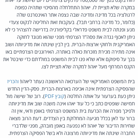
במקרה שלא תציית לו. יאהו! התחלחלה מהסיכוי שתהיה כפופה
לרגולציה בכל מדינה ומדינה שבה נצפה אתר האינטרנט שלה
(כלומר, כל מדינה ברחבי תבל). בעקבות זאת החליטה לנקוט צעדי
מנע ופנתה לבית משפט פדראלי בקליפורניה בדרישה להצהיר כי לא
ניתן לאכוף נגדה את פסה"ד הצרפתי מפני שהוא מנוגד לחוקה
האמריקנית ולחוקי ארצות-הברית. בין לבין שינתה את מדיניותה ושוב
אינה מתירה מכירת מזכרות כאלה באתרה. האירוגנים הצרפתיים באו
בכך על סיפוקם אלא שלא פנו לבית המשפט במולדתם כדי שיבטל את
הקנס המרחף מעל יאהו! למקרה שלא תציית לצו.
בית המשפט האמריקאי של הערכאה הראשונה נעתר ליאהו!
והכריז
שהפסיקה הצרפתית אינה אכיפה בארצות-הברית. פסק-הדין החדש
ניתן כעת בערעור על אותה החלטה (
קובץ PDF
). רוב של שישה מול
חמישה שופטים כתב כי כל עוד יאהו אינה משנה שוב את מדיניותה
ולפיכך מפרה את הכרעת בית המשפט הצרפתי באופן ודאי, אין זה
ברור עד לאן בכלל מגיעה המחלוקת בין הצדדים. דעת הרוב מצאה
שחירות הדיבור של יאהו! לא נפגעה באופן מובהק, מפני שלדברי
החברה שינתה את מדיניותה מרצונה ולא בשל הפסיקה הצרפתית.