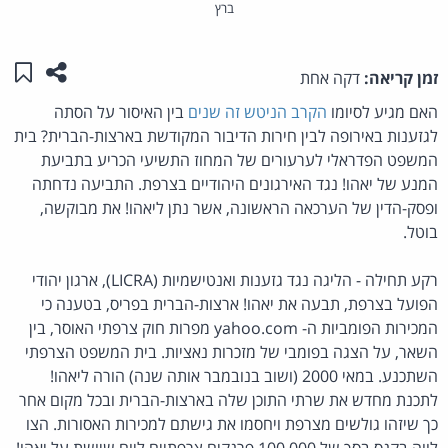
ברץ
שתפו ע
שמו
זמן קריאה:
דקה אחת
האם מגיע לסיומו
הקרב הניטש זה שנים
בין האיסור על הסתה
לגזענות באירופה לבין חירות הדיבור המקודשת בארצות-הברית? בית
המשפט הפדראלי לערעורים של המחוז התשיעי הכריע בתביעת
המנע של יאהו! נגד האירגונים היהודיים בצרפת. התביעה נדחתה
ופסק-הדין של הערכאה הראשונה, אשר נתן ליאהו! את מבוקשה,
בוטל.
רקע תחילה - הליגה נגד גזענות ואנטישמיות (LICRA), ארגון יהודי
הפועל בצרפת, תבעה את יאהו! ארצות-הברית בפריס, בטענה כי
המכירות הפומביות ה- yahoo.com מפרות חוק צרפתי האוסר, בין
השאר, על הצגה בפומבי של מזכרות נאציות. בית המשפט הצרפתי
השתכנע. במאי 2000 (ושוב בנובמבר אותה שנה) הורה ליאהו!
לתכנת מחדש את שרתי התוכן שלה בארצות-הברית ובכל מקום אחר
כך שיזהו גולשים מצרפת ויחסמו את גישתם למכירות האסורות. הצו
לווה בקנס בסך של 100,000 פרנקים צרפתיים ליום שיושת על יאהו!