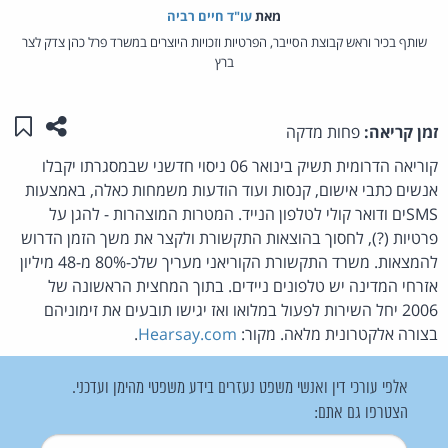
מאת‏
עו"ד חיים רביה
שותף בכיר וראש קבוצת הסייבר, הפרטיות וזכויות היוצרים במשרד פרל כהן צדק לצר
ברץ
שתפו ע
שמו
זמן קריאה:
פחות מדקה
קוריאה הדרומית תשיק בינואר 06 ניסוי חדשני שבמסגרתו יקבלו
אנשים כתבי אישום, קנסות ועוד הודעות משמחות כאלה, באמצעות
SMSים ודואר קולי לטלפון הנייד. המטרות המוצהרות - להגן על
פרטיות (?), לחסוך בהוצאות התקשורת ולקצר את משך הזמן הדרוש
להמצאות. משרד התקשורת הקוריאני מעריך שלכ-80% מ-48 מיליון
אזרחי המדינה יש טלפונים ניידים. בתוך המחצית הראשונה של
2006 יחל השירות לפעול במלואו ואז יגישו תובעים את זימוניהם
בצורה אלקטרונית מלאה. מקור:
Hearsay.com
.
אלפי עורכי דין ואנשי משפט נעזרים בידע משפטי מהימן ועדכני.
הצטרפו גם אתם:
שם משתמש
*