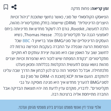
שתפו ע
שמו
זמן קריאה:
פחות מדקה
הפיאסקו הקולוסאלי של סוני, כאשר נחשף שתוכנת "ניהול זכויות
היוצרים הדיגיטלית" (DRM) שיישמה בחלק מתקליטוריה מהווה,
הלכה למעשה, Rootkit, גורם לה לשקול מחדש את מדיניותה ביחס
לאמצעי הגנה על תקליטורים בכלל. Thomas Hesse, נשיא
העסקים הדיגיטליים של סוני/BMG אמר בריאיון ל-
BBC
שכל
הפרסומת הרעה שנפלה על החברה בעקבות הפרשה גורמת לה
לחשוב שוב על האופן שבו היא מונעת יצירת עותקים לא חוקיים
מתקליטורים: "נקודת המפתח שיש לזכור היא שהפרות זכויות יוצרים
מהוות נושא עצום לתעשית ההקלטות בכללותה ומכאן פעלנו
מלכתחילה. אבל כל הסיפור הזה גרם לנון לבחון את הדרך שבה עלינו
להתקדם. הזעם אודות XCP [תוכנת ה- DRM של סוני] גם
לסוני/BMG להעריך מחדש איך היא מגינה מוסיקה על גבי
תקליטורים". לדבריו, מוקדם עדין לדעת מה יהיו תוצאות הבדיקה אבל
החברה מתייחסת אליה ברצינות רבה.
אלפי עורכי דין ואנשי משפט נעזרים בידע משפטי מהימן ועדכני.