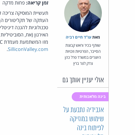
זמן קריאה:
פחות מדקה
תעשיית המוסיקה צריכה לח
העתקה של תקליטורים הן ה
האירגון (אח, הסוביטיליות 
מאת‏
עו"ד חיים רביה
מזו המשתמעת מעמדת BEUC: "אנחנו מפסידים הכנסות בגלל זה [פיראטיות של צרכנים פרטיים]". מקור:
שותף בכיר וראש קבוצת
.
SilliconValley.com
הסייבר, הפרטיות וזכויות
היוצרים במשרד פרל כהן
צדק לצר ברץ
אולי יעניין אותך גם
בינה מלאכותית
אנבידיה נתבעת על
שימוש במוזיקה
לפיתוח בינה