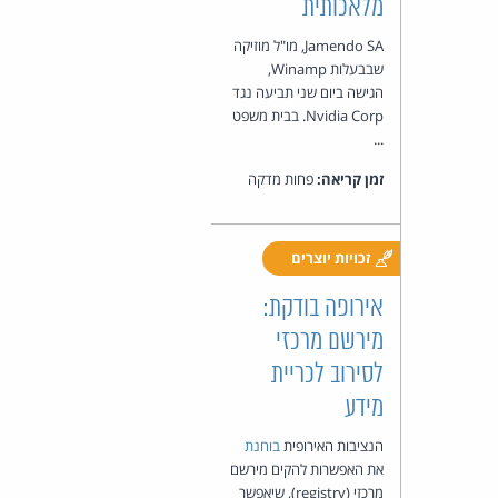
מלאכותית
Jamendo SA, מו"ל מוזיקה
שבבעלות Winamp,
הגישה ביום שני תביעה נגד
Nvidia Corp. בבית משפט
...
זמן קריאה:
פחות מדקה
זכויות יוצרים
אירופה בודקת:
מירשם מרכזי
לסירוב לכריית
מידע
הנציבות האירופית
בוחנת
את האפשרות להקים מירשם
מרכזי (registry), שיאפשר