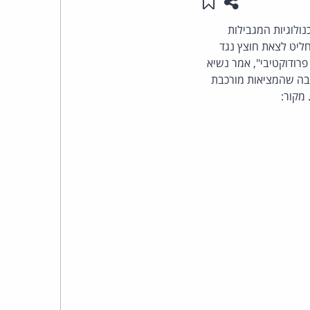
שתפו עמוד זה
שמור ב"תכנים שלי"
העומד
ולוגיות המגבילות
ליט לצאת חוצץ נגד
בראש
ם, זה מעליב ולא פרודוקטיבי", אמר נשיא
בה שהמציאות מורכבת
קבוצת
האינטרנט,
הסייבר
וזכויות
היוצרים
של
פרל