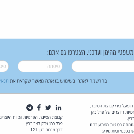
 משפטי מהימן ועדכני. הצטרפו גם אתם:
סיסמה
*
סיסמה
בהרשמה לאתר ובשימוש בו אתה מאשר שקראת את
תנאי
law.co.il מופעל בידי קבוצת הסייבר,
לינקדאין
טוויטר
פייסבוק
טלגרם
כויות היוצרים של פרל כהן
קבוצת הסייבר, הפרטיות וזכויות היוצרים
רץ.
פרל כהן צדק לצר ברץ
תמחה בסוגיות המתעוררות
דרך מנחם בגין 121
 בטכנולוגיות מידע