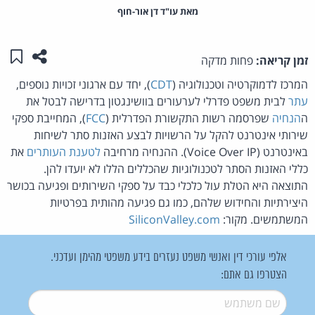
מאת‏ עו"ד דן אור-חוף
שתפו ע
שמו
זמן קריאה:
פחות מדקה
המרכז לדמוקרטיה וטכנולוגיה (
CDT
), יחד עם ארגוני זכויות נוספים,
עתר
לבית משפט פדרלי לערעורים בוושינגטון בדרישה לבטל את
ה
הנחיה
שפרסמה רשות התקשורת הפדרלית (
FCC
), המחייבת ספקי
שירותי אינטרנט להקל על הרשויות לבצע האזנות סתר לשיחות
באינטרנט (Voice Over IP). ההנחיה מרחיבה
לטענת העותרים
את
כללי האזנות הסתר לטכנולוגיות שהכללים הללו לא יועדו להן.
התוצאה היא הטלת עול כלכלי כבד על ספקי השירותים ופגיעה בכושר
היצירתיות והחידוש שלהם, כמו גם פגיעה מהותית בפרטיות
המשתמשים. מקור:
SiliconValley.com
אלפי עורכי דין ואנשי משפט נעזרים בידע משפטי מהימן ועדכני.
הצטרפו גם אתם:
שם משתמש
*