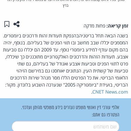
ברץ
שתפו ע
שמו
זמן קריאה:
פחות מדקה
בשנה הבאה תחל בריטניהבהנפקת תעודות זהות ודרכונים ביומטרים.
המסמכים יכללו שבב מחשב ובו תווי הפנים של בעליהם. בנוסף, יהיה
בהם מקום עודף למידע ביומטרי נוסף. עד 2009 הם יכללו גם טביעות
אצבע. תעודות הזהות והדרכונים האלקטרוניים מתוכננים כך שיכללו,
פרט לתווי הפנים וטביעות אצבע ואגודל של בעליהם, גם שתי
טביעות של קשתית העין. הנתונים יאוחסנו גם במירשם הזיהוי
הלאומי הבריטי. את כל הפרטים הללו מסר מנהל שירות הדרכונים
הבריטי, בועידת "ביומטריקה 2005" שנערכה השבוע בלונדון. מקור:
.
CNET News.com
אלפי עורכי דין ואנשי משפט נעזרים בידע משפטי מהימן ועדכני.
הצטרפו גם אתם:
שם משתמש
*