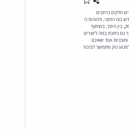
שתפו עמוד זה
שמור ב"תכנים שלי"
העומד
דש חלקים נרחבים
 בצו הזמני, ולהורות כי
בראש
, בין היתר, בשיתוף
תר גם ניתנת במה ליוצרים
קבוצת
ותוכניות ועוד שאינם
למנוע נזק מתמשך לציבור
האינטרנט,
הסייבר
וזכויות
היוצרים
של
פרל