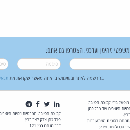
 משפטי מהימן ועדכני. הצטרפו גם אתם:
סיסמה
*
סיסמה
בהרשמה לאתר ובשימוש בו אתה מאשר שקראת את
תנאי
law.co.il מופעל בידי קבוצת הסייבר,
לינקדאין
טוויטר
פייסבוק
טלגרם
כויות היוצרים של פרל כהן
קבוצת הסייבר, הפרטיות וזכויות היוצרים
רץ.
פרל כהן צדק לצר ברץ
תמחה בסוגיות המתעוררות
דרך מנחם בגין 121
 בטכנולוגיות מידע