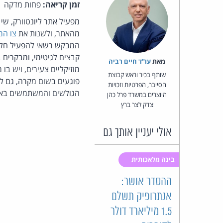
זמן קריאה:
פחות מדקה
מפעיל אתר ליונטוורק, ש
מהאתר, ולשנות את
צו המ
המבקש רשאי להפעיל חלקים
קבצים לגיטימי, ומבקרים ב
מאת‏
עו"ד חיים רביה
מוזיקליים צעירים, ויש בו
שותף בכיר וראש קבוצת
פוגעים בשום מקרה, גם לא
הסייבר, הפרטיות וזכויות
הגולשים והמשתמשים באת
היוצרים במשרד פרל כהן
צדק לצר ברץ
אולי יעניין אותך גם
בינה מלאכותית
ההסדר אושר:
אנתרופיק תשלם
1.5 מיליארד דולר