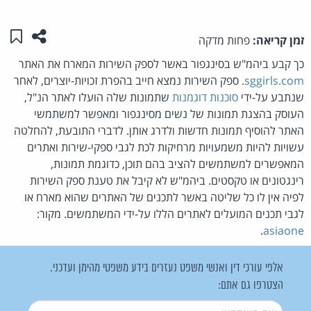
שתפו ע
שמו
זמן קריאה:
פחות מדקה
כך קבע ביהמ"ש בסינגפור באשר לספק השירות המארח את האתר
sggirls.com
. ספק השירות נמצא חייב בהפרת זכויות-יוצרים, לאחר
שנתבע על-ידי
סוכנות דוגמנות
שתמונות שלה הועלו לאתר הנ"ל,
העוסק בהצגת תמונות של נשים מסינגפור ומאפשר למשתמשי
האתר להוסיף תמונות חדשות ולדרג אותן. לדברי התובעת, להחלטה
עשויות להיות משמעויות מרחיקות לכת לגבי ספקי-שירות ואתרים
המאפשרים למשתמשים להציב בהם תוכן, כדוגמת תמונות,
רינגטונים או טקסטים. ביהמ"ש לא קיבל את טענת ספק השירות
לפיה אין לו כל שליטה באשר לתכנים של האתרים שהוא מארח או
לגבי תכנים המועלים לאתרים הללו על-ידי המשתמשים. מקור:
.
asiaone
אלפי עורכי דין ואנשי משפט נעזרים בידע משפטי מהימן ועדכני.
הצטרפו גם אתם:
שם משתמש
*