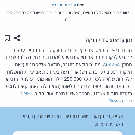
מאת‏
עו"ד חיים רביה
שותף בכיר וראש קבוצת הסייבר, הפרטיות וזכויות היוצרים במשרד פרל כהן צדק לצר
ברץ
שתפו ע
שמו
זמן קריאה:
פחות מדקה
מדינת ניו-יורק הצטרפה לקליפורניה וחוקקה חוק המחייב עסקים
להודיע ללקוחותיהם אם מידע רגיש עליהם נגנב בחדירה למחשבים.
החוק,
A04254
, מחייב הודעה כתובה, הודעה אלקטרונית ("אם
הלקוח הסכים לכך במפורש) או הודעה בעיתונות אם עלות המשלוח
ללקוחות עלולה לעלות על 250,000 דולר. הוא מתייחס למידע רגיש
בלבד - כדוגמת מספר הביטוח הלאומי (המקבילה האמריקאית למספר
תעודת הזהות אצלנו), מספר רשיון נהיגה ועוד. מקור:
CNET
.
News.com
אלפי עורכי דין ואנשי משפט נעזרים בידע משפטי מהימן ועדכני.
הצטרפו גם אתם:
שם משתמש
*