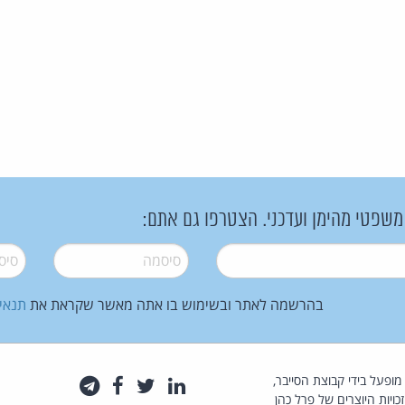
 משפטי מהימן ועדכני. הצטרפו גם אתם:
סיסמה
*
סיסמה
בהרשמה לאתר ובשימוש בו אתה מאשר שקראת את
תנאי
law.co.il מופעל בידי קבוצת הסייבר,
לינקדאין
טוויטר
פייסבוק
טלגרם
כויות היוצרים של פרל כהן