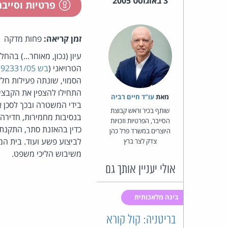
3 באוגוסט 2005
פרטיות וסייב
זמן קריאה:
פחות מדקה
עיון (נכון, מאוחר...) ב
הטרויאני (
בש 92331/05 מדינת ישראל נגד אליעזר פילוסוף ואח'
הסמוי, שונתה פעילות ח
מאת‏
עו"ד חיים רביה
בידי המשטרה ובכך לסכן 
שותף בכיר וראש קבוצת
בנסיבות מחמירות, חדירה
הסייבר, הפרטיות וזכויות
כדין בהאזנת סתר, התקנת
היוצרים במשרד פרל כהן
לביצוע פשע ועוד. בית המ
צדק לצר ברץ
משיבוש הליכי משפט.
אולי יעניין אותך גם
בינה מלאכותית
בריטניה: קול קורא