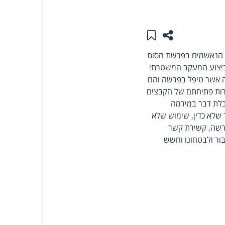
העומד
שתפו עמוד זה
שמור ב"תכנים שלי"
בראש
ים הנאשמים בפרשת הסוס
ביצוע המעקב המשטרתי
קבוצת
 אשר טיפל בפרשה והם
האינטרנט,
- FTP באינטרנט כדי למנוע אפשרות פתיחתם של הקבצים
בלת דבר במירמה
הסייבר
שלא כדין, שימוש שלא
ורשה, קשירת קשר
וזכויות
ור ולבטחונו וחשש
היוצרים
של
פרל