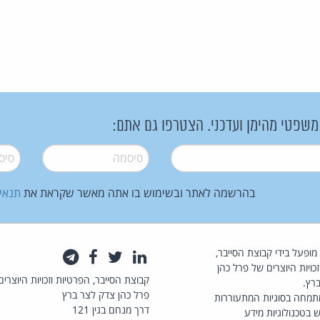
 משפטי מהימן ועדכני. הצטרפו גם אתם:
סיסמה
*
סיסמה
בהרשמה לאתר ובשימוש בו אתה מאשר שקראת את
תנאי
law.co.il מופעל בידי קבוצת הסייבר,
לינקדאין
טוויטר
פייסבוק
טלגרם
כויות היוצרים של פרל כהן
קבוצת הסייבר, הפרטיות וזכויות היוצרים
רץ.
פרל כהן צדק לצר ברץ
תמחה בסוגיות המתעוררות
דרך מנחם בגין 121
 בטכנולוגיות מידע