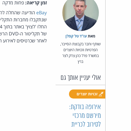
זמן קריאה:
פחות מדקה
eBay
הודיעה שהחלה להסיר עות
שנתקבלו מחברות התקליטי
החלו 'לצוץ' באתר בתוך 24 שעות ממועד סיומו. דווח כי חברת התקליטים
מאת‏
עו"ד טל קפלן
לאחר שכרטיסים לאירוע הח
שותף וחבר בקבוצת הסייבר,
הפרטיות וזכויות היוצרים
במשרד פרל כהן צדק לצר
ברץ
אולי יעניין אותך גם
זכויות יוצרים
אירופה בודקת:
מירשם מרכזי
לסירוב לכריית