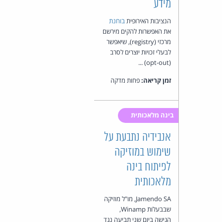
מידע
הנציבות האירופית
בוחנת
את האפשרות להקים מירשם
מרכזי (registry), שיאפשר
לבעלי זכויות יוצרים לסרב
(opt-out) ...
זמן קריאה:
פחות מדקה
בינה מלאכותית
אנבידיה נתבעת על
שימוש במוזיקה
לפיתוח בינה
מלאכותית
Jamendo SA, מו"ל מוזיקה
שבבעלות Winamp,
הגישה ביום שני תביעה נגד