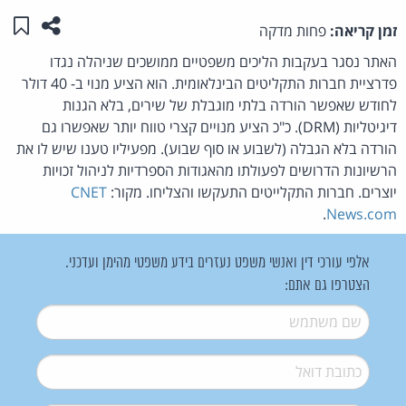
שתפו ע
שמו
זמן קריאה:
פחות מדקה
האתר נסגר בעקבות הליכים משפטיים ממושכים שניהלה נגדו
פדרציית חברות התקליטים הבינלאומית. הוא הציע מנוי ב- 40 דולר
לחודש שאפשר הורדה בלתי מוגבלת של שירים, בלא הגנות
דיגיטליות (DRM). כ"כ הציע מנויים קצרי טווח יותר שאפשרו גם
הורדה בלא הגבלה (לשבוע או סוף שבוע). מפעיליו טענו שיש לו את
הרשיונות הדרושים לפעולתו מהאגודות הספרדיות לניהול זכויות
יוצרים. חברות התקלייטים התעקשו והצליחו. מקור:
CNET
.
News.com
אלפי עורכי דין ואנשי משפט נעזרים בידע משפטי מהימן ועדכני.
הצטרפו גם אתם:
שם משתמש
*
דואל
*