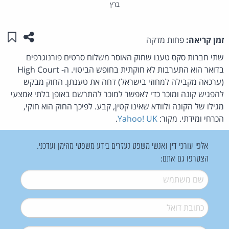
ברץ
שתפו ע
שמו
זמן קריאה:
פחות מדקה
שתי חברות סקס טענו שחוק האוסר משלוח סרטים פורנוגרפים
בדואר הוא התערבות לא חוקתית בחופש הביטוי. ה- High Court
(ערכאה מקבילה למחוזי בישראל) דחה את טענתן. החוק מבקש
להפגיש קונה ומוכר כדי לאפשר למוכר להתרשם באופן בלתי אמצעי
מגילו של הקונה ולוודא שאינו קטין, קבע. לפיכך החוק הוא חוקי,
הכרחי ומידתי. מקור:
Yahoo! UK
.
אלפי עורכי דין ואנשי משפט נעזרים בידע משפטי מהימן ועדכני.
הצטרפו גם אתם:
שם משתמש
*
דואל
*