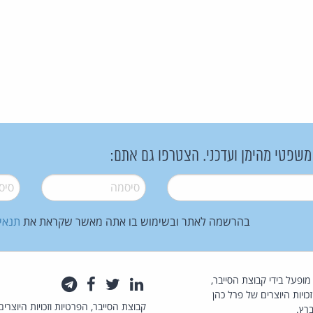
 משפטי מהימן ועדכני. הצטרפו גם אתם:
סיסמה
*
סיסמה
בהרשמה לאתר ובשימוש בו אתה מאשר שקראת את
תנאי
law.co.il מופעל בידי קבוצת הסייבר,
לינקדאין
טוויטר
פייסבוק
טלגרם
כויות היוצרים של פרל כהן
קבוצת הסייבר, הפרטיות וזכויות היוצרים
רץ.