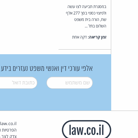
במסגרת תביעה לצו עשה
ולפיצוי כספי בסך 277 אלף
שח, הורה בית משפט
השלום בתל ...
זמן קריאה:
דקה אחת
אלפי עורכי דין ואנשי משפט נעזרים בידע
שם משתמש
*
דואל
*
הפרטיות וז
צדק לצר ב