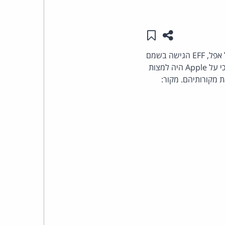
העומד
שתפו עמוד זה
שמור ב"תכנים שלי"
בראש
שהדליפו להם סודות טכנולוגיים של אפל, EFF הגישה בשמם
ערעור. הערעור טוען שהפסיקה פוגעת בתיקון הראשון לחוקה האמריקאית המגן על חופש הביטוי וכי על Apple היה למצות
קבוצת
מקורותיהם. מקור:
האינטרנט,
הסייבר
וזכויות
היוצרים
של
פרל