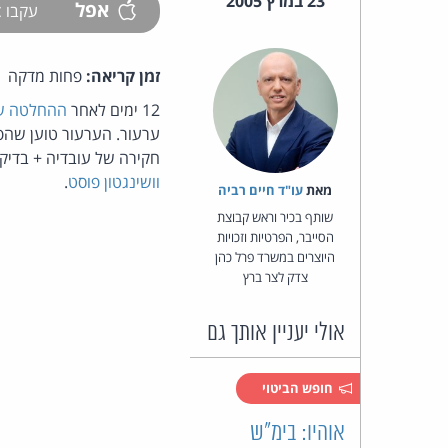
23 במרץ 2005
אפל
עקבו
זמן קריאה:
פחות מדקה
12 ימים לאחר
ההחלטה שח
חקירה של עובדיה + בדיק
וושינגטון פוסט
.
מאת‏
עו"ד חיים רביה
שותף בכיר וראש קבוצת
הסייבר, הפרטיות וזכויות
היוצרים במשרד פרל כהן
צדק לצר ברץ
אולי יעניין אותך גם
חופש הביטוי
אוהיו: בימ"ש