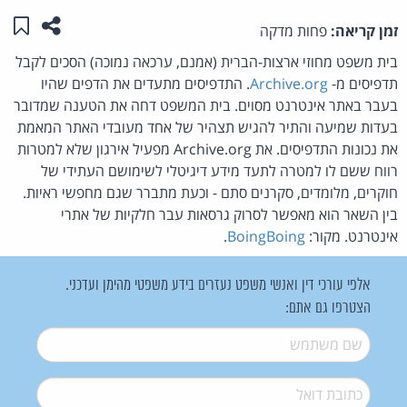
שתפו ע
שמו
זמן קריאה:
פחות מדקה
בית משפט מחוזי ארצות-הברית (אמנם, ערכאה נמוכה) הסכים לקבל
תדפיסים מ-
Archive.org
. התדפיסים מתעדים את הדפים שהיו
בעבר באתר אינטרנט מסוים. בית המשפט דחה את הטענה שמדובר
בעדות שמיעה והתיר להגיש תצהיר של אחד מעובדי האתר המאמת
את נכונות התדפיסים. את Archive.org מפעיל אירגון שלא למטרות
רווח ששם לו למטרה לתעד מידע דיגיטלי לשימושם העתידי של
חוקרים, מלומדים, סקרנים סתם - וכעת מתברר שגם מחפשי ראיות.
בין השאר הוא מאפשר לסרוק גרסאות עבר חלקיות של אתרי
אינטרנט. מקור:
BoingBoing
.
אלפי עורכי דין ואנשי משפט נעזרים בידע משפטי מהימן ועדכני.
הצטרפו גם אתם:
שם משתמש
*
דואל
*