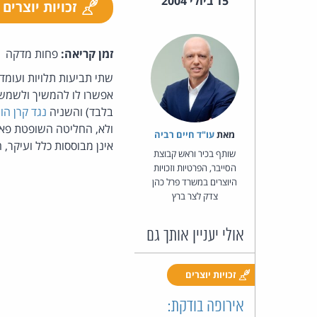
15 ביולי 2004
זכויות יוצרים
זמן קריאה:
פחות מדקה
אפשרו לו להמשיך ולשמש כ
בלבד) והשניה
נגד קרן הון הסיכון d
ולא, החליטה השופטת פאט
מאת‏
עו"ד חיים רביה
אינן מבוססות כלל ועיקר, 
שותף בכיר וראש קבוצת
הסייבר, הפרטיות וזכויות
היוצרים במשרד פרל כהן
צדק לצר ברץ
אולי יעניין אותך גם
זכויות יוצרים
אירופה בודקת: