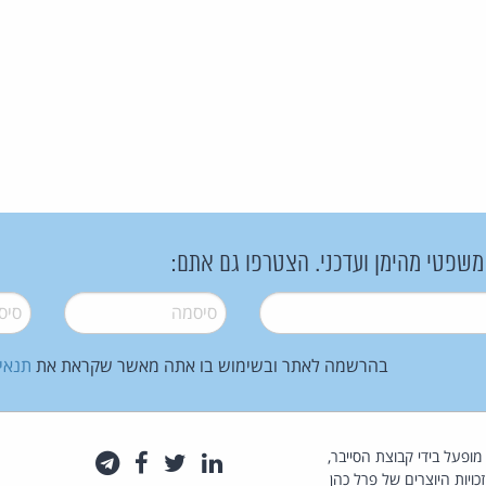
 משפטי מהימן ועדכני. הצטרפו גם אתם:
סיסמה
*
סיסמה
בהרשמה לאתר ובשימוש בו אתה מאשר שקראת את
תנאי
law.co.il מופעל בידי קבוצת הסייבר,
לינקדאין
טוויטר
פייסבוק
טלגרם
כויות היוצרים של פרל כהן