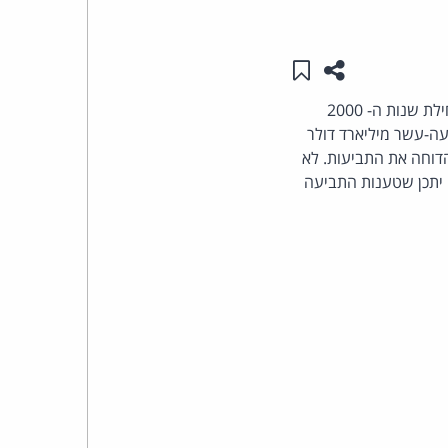
העומד
שתפו עמוד זה
שמור ב"תכנים שלי"
בראש
שתי תביעות תלויות ועומדות נגד משקיעי נאפסטר בטענה שהסכומים שהזרימו לשירות המפר בתחילת שנות ה- 2000
ה-עשר מיליארד דולר
קבוצת
הדוחה את התביעות. לא
האינטרנט,
 יתכן שטענות התביעה
הסייבר
וזכויות
היוצרים
של
פרל