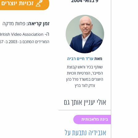
9 במאי 2004
זכויות יוצרים
זמן קריאה:
פחות מדקה
ה-
המורידים הסתכם ב- 2003 ב- 1.67 מיליון איש. ההפסד ממכירת תקליטורי DVD בלבד נאמד ב- 45 מיליון ליש"ט. מקור:
מאת‏
עו"ד חיים רביה
שותף בכיר וראש קבוצת
הסייבר, הפרטיות וזכויות
היוצרים במשרד פרל כהן
צדק לצר ברץ
אולי יעניין אותך גם
בינה מלאכותית
אנבידיה נתבעת על