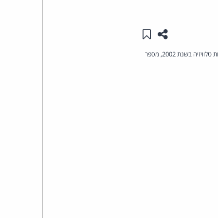
העומד
שתפו עמוד זה
שמור ב"תכנים שלי"
בראש
British Video Association מצאה (על-פי סקר שהקיף 16,000 נשאלים) שלעומת 570,000 איש שהורידו סרטים ותוכניות טלוויזיה בשנת 2002, מספר
קבוצת
האינטרנט,
הסייבר
וזכויות
היוצרים
של
פרל