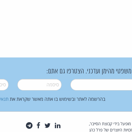
 משפטי מהימן ועדכני. הצטרפו גם אתם:
סיסמה
*
סיסמה
בהרשמה לאתר ובשימוש בו אתה מאשר שקראת את
תנאי
law.co.il מופעל בידי קבוצת הסייבר,
לינקדאין
טוויטר
פייסבוק
טלגרם
כויות היוצרים של פרל כהן