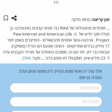
ברץ
שתפו ע
שמו
זמן קריאה:
פחות מדקה
... מפחדים מהפעילות של RIAA נגד מפיצי קבצים באינטרנט. כך
מגלה סקר חדש של ה- Pew Internet and American Life
Project . ארבעה-עשר אחוזים מהנשאלים - המייצגים באופן יחסי
17 מיליון בגירים אמריקאים - השיבו שפעם הם הורידו (מוסיקה)
ועכשיו כבר לא. יחד עם זה, מספרם המוחלט של מורידי הקבצים עלה
ל- 23 מיליון איש. מסקנות? לא ממש ברור.... מקור:
CNN
.
אלפי עורכי דין ואנשי משפט נעזרים בידע משפטי מהימן ועדכני.
הצטרפו גם אתם:
שם משתמש
*
דואל
*