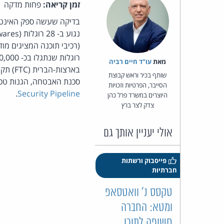
זמן קריאה:
פחות מדקה
רוגלות שנתגלו בכ- 300,000 מקרים, לרבות סוסים טרויאנים. מקור:
מאת‏
עו"ד חיים רביה
שותף בכיר וראש קבוצת
סכנת האבטחה, הגנות טכנולוגיות ו
הסייבר, הפרטיות וזכויות
.
Security Pipeline
היוצרים במשרד פרל כהן
צדק לצר ברץ
אולי יעניין אותך גם
פייסבוק ורשתות
חברתיות
טקסס נ' וואטסאפ
ומטא: החברה
חשופה לתוכן