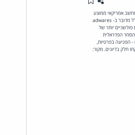
שתפו עמוד זה
שמור ב"תכנים שלי"
העומד
ה גילתה שמחשב אמריקאי ממוצע
נגוע ב- 28 רוגלות (Spywares). ברררר..... בסה"כ נמצאו 29.5 מיליון התקנות של רוגלות. בדרך כלל מדובר ב- adwares
בראש
שים), אבל Earthlink דיווח גם על סוגים פולשניים יותר של
 הסחר הפדראלית
קבוצת
שא Spywares. בין הנושאים שיידונו - הפגיעה בפרטיות,
האינטרנט,
הסייבר
וזכויות
היוצרים
של
פרל