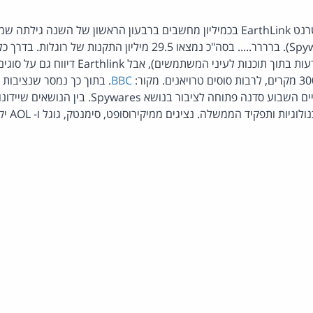
בדיקה שעשה ספק האינטרנט EarthLink בכמיליון מחשבים ברבעון הראשון של השנ
(רכיבי תוכנה המציגים מודעות בתוך תוכנות לעיני המשתמ
BBC
. בתוך כך נמסר שנציבות
בארצות-הברית (FTC) תקיים השבוע סדנה פתוחה לציבור בנו
תפקיד הממשלה. נציגים ממיקירוסופט, סימנטק, גוגל ו- AOL יקחו חלק בדיונים. מקור: