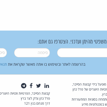
 משפטי מהימן ועדכני. הצטרפו גם אתם:
סיסמה
*
סיסמה
בהרשמה לאתר ובשימוש בו אתה מאשר שקראת את
תנאי
law.co.il מופעל בידי קבוצת הסייבר,
לינקדאין
טוויטר
פייסבוק
טלגרם
כויות היוצרים של פרל כהן
קבוצת הסייבר, הפרטיות וזכויות היוצרים
רץ.
פרל כהן צדק לצר ברץ
תמחה בסוגיות המתעוררות
דרך מנחם בגין 121
 בטכנולוגיות מידע