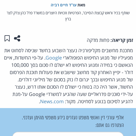
מאת‏
עו"ד חיים רביה
שותף בכיר וראש קבוצת הסייבר, הפרטיות וזכויות היוצרים במשרד פרל כהן צדק לצר
ברץ
שתפו ע
שמו
זמן קריאה:
פחות מדקה
מתכנת מחשבים מקליפורניה נעצר השבוע בחשד שניסה לסחוט את
מפעיליו של מנוע החיפוש הפופולארי
Google
. על-פי החשדות, איים
הנאשם כי במידה ומנוע החיפוש לא ישלם לו סכום בסך 100,000
דולר - יפיץ האחרון קוד מחשב שישבש את פעולות תוכנת הפרסום
של מנוע החיפוש ובכך יגרום לו נזק בסכום של מיליוני דולרים.
החשוד, אשר היה כה בטוח כי ישולם לו הסכום אותו דרש, נעצר
על-ידי סוכנים פדראליים שעה שהגיע למשרדי Google על-מנת
להגיע לסיכום בנוגע לסחיטה. מקור:
News.com
.
אלפי עורכי דין ואנשי משפט נעזרים בידע משפטי מהימן ועדכני.
הצטרפו גם אתם:
שם משתמש
*