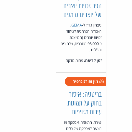
הפר זכויות יוצרים
של יוצרים גרמנים
ניצחון גדול ל-
GEMA
,
האגודה הגרמנית לניהול
זכויות יוצרים (המייצגת
כ-95,000 מחברים, מלחינים
ומו"לים ...
זמן קריאה:
פחות מדקה
מין ופורנוגרפיה
בריטניה: איסור
בחוק על תמונות
עירום מזויפות
יצירה, התאמה, אספקה או
הצעה לאספקה של כלים