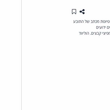
שתפו עמוד זה
שמור ב"תכנים שלי"
העומד
. טיוטת מכתב של התובע
בראש
נים ידועים
קבוצת
צי קבצים. הוליווד
האינטרנט,
הסייבר
וזכויות
היוצרים
של
פרל