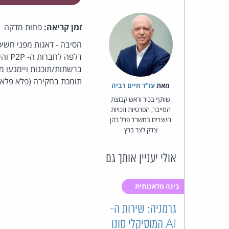
זמן קריאה:
פחות מדקה
הסיבה - דאגות מפני חשיפת
דלפה
ברשתות/תוכנות ויימנעו מ
תומכת בחקירה (פלא פלאי
מאת‏
עו"ד חיים רביה
שותף בכיר וראש קבוצת
הסייבר, הפרטיות וזכויות
היוצרים במשרד פרל כהן
צדק לצר ברץ
אולי יעניין אותך גם
בינה מלאכותית
גרמניה: שירות ה-
AI המוסיקלי סונו