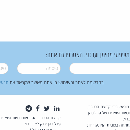
 משפטי מהימן ועדכני. הצטרפו גם אתם:
סיסמה
*
סיסמה
בהרשמה לאתר ובשימוש בו אתה מאשר שקראת את
תנאי
law.co.il מופעל בידי קבוצת הסייבר,
לינקדאין
טוויטר
פייסבוק
טלגרם
כויות היוצרים של פרל כהן
קבוצת הסייבר, הפרטיות וזכויות היוצרים
רץ.
פרל כהן צדק לצר ברץ
תמחה בסוגיות המתעוררות
דרך מנחם בגין 121