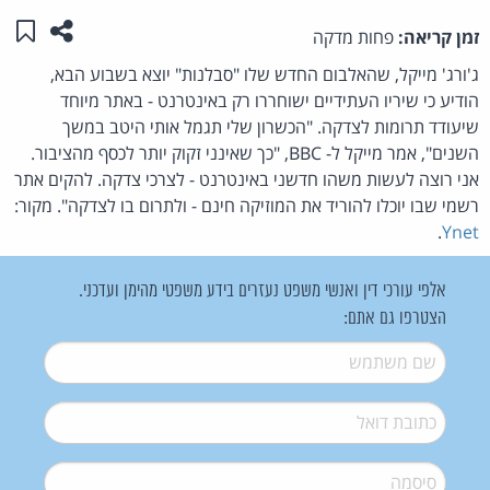
שתפו ע
שמו
זמן קריאה:
פחות מדקה
ג'ורג' מייקל, שהאלבום החדש שלו "סבלנות" יוצא בשבוע הבא,
הודיע כי שיריו העתידיים ישוחררו רק באינטרנט - באתר מיוחד
שיעודד תרומות לצדקה. "הכשרון שלי תגמל אותי היטב במשך
השנים", אמר מייקל ל- BBC, "כך שאינני זקוק יותר לכסף מהציבור.
אני רוצה לעשות משהו חדשני באינטרנט - לצרכי צדקה. להקים אתר
רשמי שבו יוכלו להוריד את המוזיקה חינם - ולתרום בו לצדקה". מקור:
.
Ynet
אלפי עורכי דין ואנשי משפט נעזרים בידע משפטי מהימן ועדכני.
הצטרפו גם אתם:
שם משתמש
*
דואל
*
סיסמה
*