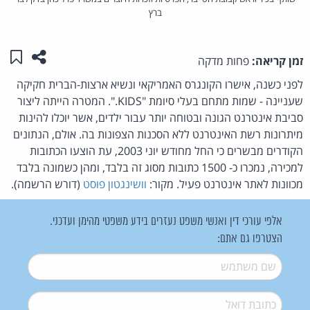
ברץ
שתפו ע
שמו
זמן קריאה:
פחות מדקה
לפני כשנה, אישרו הקונגרס האמריקאי ונשיא ארצות-הברית חקיקה
שעניינה - שמות מתחם בעלי סיומת "KIDS.". המטרה הייתה ליצור
סביבת אינטרנט הגונה ובטוחה יותר עבור ילדים, אשר יוכלו להינות
מיתרונות רשת האינטרנט ללא הסכנות הצפונות בה. אולם, הנתונים
הקודרים מבשרים כי החל מחודש יוני 2003, עת הוצעו הכתובות
למכירה, נמכרו כ- 1500 כתובות מסוג זה בלבד, ומהן כשמונה בלבד
מכוונות לאתר אינטרנט פעיל. מקור:
וושינגטון פוסט
(דורש הרשמה).
אלפי עורכי דין ואנשי משפט נעזרים בידע משפטי מהימן ועדכני.
הצטרפו גם אתם:
שם משתמש
*
דואל
*