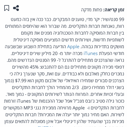
שתפו ע
שמו
זמן קריאה:
פחות מדקה
99 סנט/שיר: יקר מדי, טוענים המבקרים. כבר ככה אין בזה כמעט
רווח, נאנחות חברות התקליטים. מה שברור הוא שהיחסים המתוחים
בין חברות המוסיקה לחברות הטכנולוגיה מפנים את מקומם
לשותפיות חדשות, ושירותים חדשים המציעים מוסיקה דיגיטלית
מושקים בתדירות גבוהה.
Apple
הודיעה בתחילת השבוע שבשבעה
חודשי הפעלת
iTunes
מכרה יותר מ- 20 מיליון שירים דיגיטליים.
נראה שהצרכנים מתחילים להתרגל ל- 99 הסנטים הנדרשים מהם.
דפוסי מכירה מקוונים מתחילים גם הם להתגבש: 45% מהשירים
נמכרים כחלק מאלבום ולא כבודדים. עם זאת, סקר שנערך גילה כי
הצרכנים סבורים שמחירו האידאלי של אלבום מקוון הוא $7.99 (נמוך
בשני דולר ממחירו כיום). 2/3 מהמחיר הולך לחברות התקליטים
ובעלי זכויות אחרים. המרווח הנותר לשירותים המקוונים - נמוך מאד.
כזכור גילה סטיב ג'ובס מנכ"ל אפל שכל ההכנסות של iTunes זורמות
לחברות התקליטים ו- Apple מרוויחה ממכירת נגני MP3 המקושרים
לשירות. האם מחיר נמוך יותר יעלה את המכירות? חברות התקליטים
מכירות בכך שהעתיד שלהן דיגיטלי אבל אינן מסוגלות להתאים עצמן