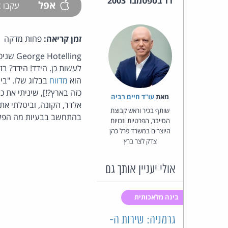
11 בספטמבר 2003
אפל
עקבו
זמן קריאה:
פחות מדקה
George Hotelling שניסה לפני כעשרה ימים למכור שיר דיגיטלי שרכש ב-
לעשות כן. הידד! הידד? בז
הוא
מדווח
בבלוג שלו. "בי
מאת‏
עו"ד חיים רביה
אלדר, הקונה, וביטלתי א
שותף בכיר וראש קבוצת
בהתחשב בבעיות מה הפלא
הסייבר, הפרטיות וזכויות
היוצרים במשרד פרל כהן
צדק לצר ברץ
אולי יעניין אותך גם
בינה מלאכותית
גרמניה: שירות ה-