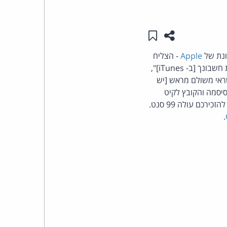
העומד
שתפו עמוד זה
שמור ב"תכנים שלי"
בראש
ונת של
Apple
- הצליח
היא שעליך למסור למישהו את חשבונך [ב- iTunes]",
קבוצת
ראי משולם מראש [יש
האינטרנט,
יניתי את כתובת הדואל שלי והסיסמה, שלחתי במייל את מספר הזיהוי של Apple, הסיסמה והקובץ לקיט
. השיר להזכירכם עולה 99 סנט.
הסייבר
.
וזכויות
היוצרים
של
פרל