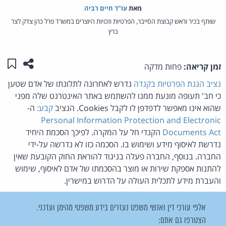
מאת‏
עו"ד חיים רביה
שותף בכיר וראש קבוצת הסייבר, הפרטיות וזכויות היוצרים במשרד פרל כהן צדק לצר
ברץ
שתפו ע
שמו
זמן קריאה:
פחות מדקה
נציב הגנת הפרטיות בקנדה
נדרש לאחרונה לתלונתו של אדם שטען
כי חב' תעופה מונעת ממנו להשתמש באתר האינטרנט שלה מפני
שהוא אינו מאפשר לדפדפן לו לקבל Cookies. הנציב
קבע:
ה-
Personal Information Protection and Electronic
Documents Act
הקנדי חל על המקרה. לפיכך הסכמת היחיד
נדרשת לאיסוף מידע ושימוש בו. הסכמה כזו לא נדרשה על-ידי
החברה. בנוסף, החברה פעלה בניגוד להוראת החוק הקובעת שאין
להתנות אספקת שירות או מוצר בהסכמתו של אדם לאיסוף, שימוש
והעברת מידע לתכלית העולה על הדרוש במישרין.
אלפי עורכי דין ואנשי משפט נעזרים בידע משפטי מהימן ועדכני.
הצטרפו גם אתם: