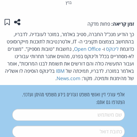
ברץ
שתפו ע
שמו
זמן קריאה:
פחות מדקה
כך הודיע מנכ"ל החברה, סטיב באלמר, במזכר לעובדיה. לדבריו,
בהתחשב בצמצום תקציבי ה- IT, אלטרנטיבות לתוכנות מייקרוסופט
כדוגמת
לינוקס
ו-
Open Office
, נחשבות "טובות מספיק". "מוצרים
לא-מסחריים בכלל ולינוקס בפרט, מהווים אתגר תחרותי עבורינו
ועבור התעשיה כולה והם דורשים את תשומת לבנו המרוכזת", אומר
באלמר במזכרו. לדבריו, תמיכתה של
IBM
בלינוקס הוסיפה לו אשליה
של מהימנות ותמיכה. מקור:
News.com
.
אלפי עורכי דין ואנשי משפט נעזרים בידע משפטי מהימן ועדכני.
הצטרפו גם אתם:
שם משתמש
*
דואל
*