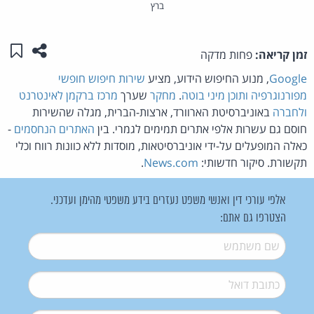
ברץ
שתפו ע
שמו
זמן קריאה:
פחות מדקה
Google
, מנוע החיפוש הידוע, מציע
שירות חיפוש חופשי
מפורנוגרפיה ותוכן מיני בוטה
.
מחקר
שערך
מרכז ברקמן לאינטרנט
ולחברה
באוניברסיטת הארוורד, ארצות-הברית, מגלה שהשירות
חוסם גם עשרות אלפי אתרים תמימים לגמרי. בין
האתרים הנחסמים
-
כאלה המופעלים על-ידי אוניברסיטאות, מוסדות ללא כוונות רווח וכלי
תקשורת. סיקור חדשותי:
News.com
.
אלפי עורכי דין ואנשי משפט נעזרים בידע משפטי מהימן ועדכני.
הצטרפו גם אתם:
שם משתמש
*
דואל
*