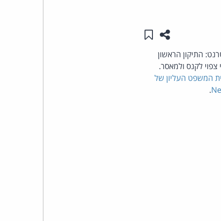
העומד
שתפו עמוד זה
שמור ב"תכנים שלי"
בראש
רנט: התיקון הראשון
פוי לקנס ולמאסר.
קבוצת
ת המשפט העליון של
האינטרנט,
.
Ne
הסייבר
וזכויות
היוצרים
של
פרל