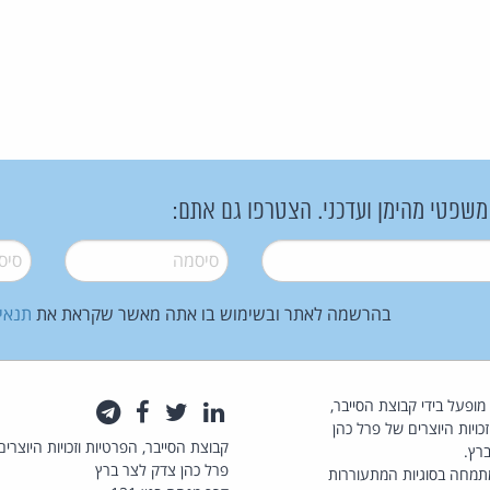
 משפטי מהימן ועדכני. הצטרפו גם אתם:
סיסמה
*
סיסמה
בהרשמה לאתר ובשימוש בו אתה מאשר שקראת את
תנאי
law.co.il מופעל בידי קבוצת הסייבר,
לינקדאין
טוויטר
פייסבוק
טלגרם
כויות היוצרים של פרל כהן
קבוצת הסייבר, הפרטיות וזכויות היוצרים
רץ.
פרל כהן צדק לצר ברץ
תמחה בסוגיות המתעוררות