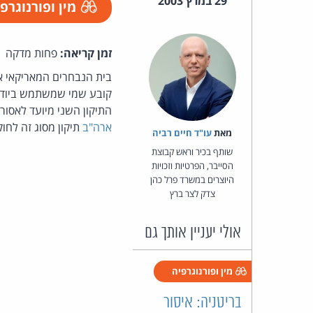
29 במרץ 2003
מין ופורנוגרפ
זמן קריאה:
פחות מדקה
בית הנבחרים המאריקאי אי
קובע שמי שמשתמש ביודעי
התיקון השני מיועד לאסור ש
ארה"ב
תיקון מסוג זה לחוק
מאת‏
עו"ד חיים רביה
שותף בכיר וראש קבוצת
הסייבר, הפרטיות וזכויות
היוצרים במשרד פרל כהן
צדק לצר ברץ
אולי יעניין אותך גם
מין ופורנוגרפיה
בריטניה: איסור