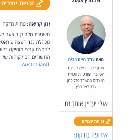
6 במרץ 2003
זכויות יוצרים
זמן קריאה:
פחות מדקה
מנהלת נגד הפצה פיראטית
החשודים הם לקוחות של ה
מאת‏
עו"ד חיים רביה
.
AustralianIT
שותף בכיר וראש קבוצת
הסייבר, הפרטיות וזכויות
היוצרים במשרד פרל כהן
צדק לצר ברץ
אולי יעניין אותך גם
זכויות יוצרים
אירופה בודקת: