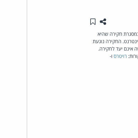
העומד
שתפו עמוד זה
שמור ב"תכנים שלי"
בראש
רן ביצעה לאחרונה חיפושים במשרדי חב' הטלפוניה הגדולה באוסטרליה, Telstra, במסגרת חקירה שהיא
ינטרנט. החקירה נוגעת
קבוצת
רה"ב (60 מיליון דולר אוסטרלים). Telstra וספקי הגישה אינם יעד לחקירה.
האינטרנט,
רות:
רויטרס
ו-
הסייבר
וזכויות
היוצרים
של
פרל