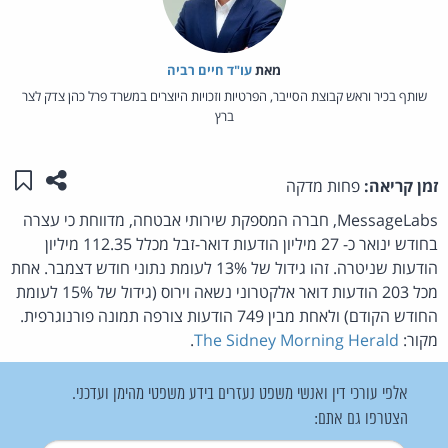
מאת‏
עו"ד חיים רביה
שותף בכיר וראש קבוצת הסייבר, הפרטיות וזכויות היוצרים במשרד פרל כהן צדק לצר
ברץ
שתפו ע
שמו
זמן קריאה:
פחות מדקה
MessageLabs, חברה המספקת שירותי אבטחה, מדווחת כי עצרה
בחודש ינואר כ- 27 מיליון הודעות דואר-זבל מכלל 112.35 מיליון
הודעות שניטרה. זהו גידול של 13% לעומת נתוני חודש דצמבר. אחת
מכל 203 הודעות דואר אלקטרוני נשאה וירוס (גידול של 15% לעומת
החודש הקודם) ולאחת מבין 749 הודעות צורפה תמונה פורנוגרפית.
מקור:
The Sidney Morning Herald
.
אלפי עורכי דין ואנשי משפט נעזרים בידע משפטי מהימן ועדכני.
הצטרפו גם אתם: