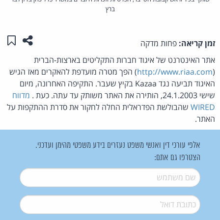
ברץ
שתפו ע
שמו
זמן קריאה:
פחות מדקה
אתר האינטרנט של איגוד חברות התקליטים בארצות-הברית
(
http://www.riaa.com
) הפך מטרה מועדפת להאקרים מאז הגיש
האיגוד תביעה נגד Kazaa בקיץ שעבר. התקיפה האחרונה, מיום
שישי 24.1.2003, הותירה את האתר משותק עד עתה. כעת .
מדווח
WIRED
שהבולשת הפדראלית החלה לחקור את סדרת ההתקפות על
האתר.
אלפי עורכי דין ואנשי משפט נעזרים בידע משפטי מהימן ועדכני.
הצטרפו גם אתם:
שם משתמש
*
דואל
*