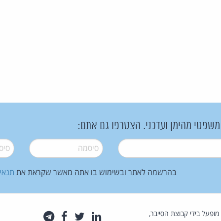
 משפטי מהימן ועדכני. הצטרפו גם אתם:
סיסמה
*
סיסמה
בהרשמה לאתר ובשימוש בו אתה מאשר שקראת את
תנאי
law.co.il מופעל בידי קבוצת הסייבר,
לינקדאין
טוויטר
פייסבוק
טלגרם