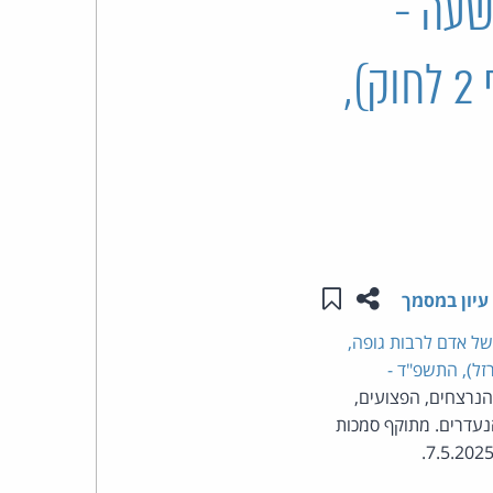
שעה -
העומד
חרבות ברזל)(הארכת תקופת תוקפו של סעיף 2 לחוק),
בראש
קבוצת
האינטרנט,
הסייבר
שתפו עמוד זה
שמור ב"תכנים שלי"
וזכויות
עיון במסמך
של אדם לרבות גופה,
היוצרים
זל), התשפ"ד -
נרצחים, הפצועים,
של
הנעדרים. מתוקף סמכות
פרל