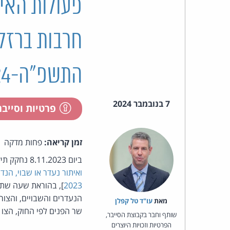
פעולות האי
התשפ"ה-2024
7 בנובמבר 2024
פרטיות וסייב
זמן קריאה:
פחות מדקה
ביום 8.11.2023 נחקק תיקון לחוק המאגר הביומטרי [
ואיתור נעדר או שבוי, הנ
2023
], בהוראת שעה שתו
הנעדרים והשבויים, והצור
מאת‏
עו"ד טל קפלן
שר הפנים לפי החוק, הצו הנוכחי מאריך את תוקף ס
שותף וחבר בקבוצת הסייבר,
הפרטיות וזכויות היוצרים