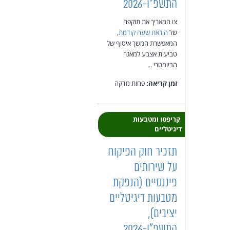
התשפ"ו-2026
צו המאריך את תוקפה
של
הוראת שעה קודמת
,
המאפשרת המשך איסוף של
טביעות אצבע למאגר
הביומטרי ...
זמן קריאה:
פחות מדקה
קריפטו ומטבעות
דיגיטליים
תזכיר חוק הפיקוח
על שירותים
פיננסיים (הנפקת
מטבעות דיגיטליים
יציבים),
התשפ"ו-2026