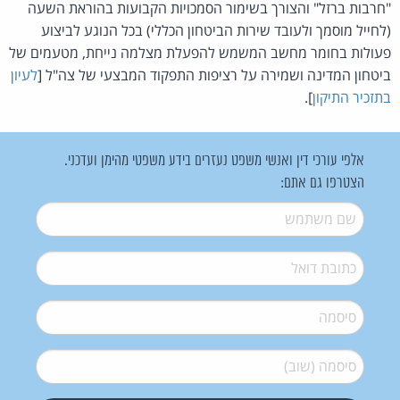
"חרבות ברזל" והצורך בשימור הסמכויות הקבועות בהוראת השעה
(לחייל מוסמך ולעובד שירות הביטחון הכללי) בכל הנוגע לביצוע
פעולות בחומר מחשב המשמש להפעלת מצלמה נייחת, מטעמים של
ביטחון המדינה ושמירה על רציפות התפקוד המבצעי של צה"ל [
לעיון
בתזכיר התיקון
].
אלפי עורכי דין ואנשי משפט נעזרים בידע משפטי מהימן ועדכני.
הצטרפו גם אתם:
שם משתמש
*
דואל
*
סיסמה
*
סיסמה (שוב)
*