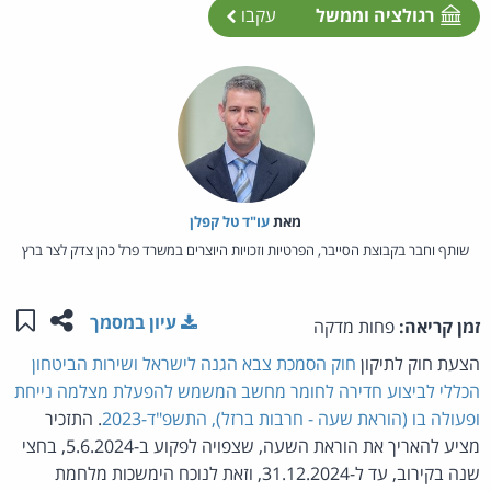
רגולציה וממשל
עקבו
מאת‏
עו"ד טל קפלן
שותף וחבר בקבוצת הסייבר, הפרטיות וזכויות היוצרים במשרד פרל כהן צדק לצר ברץ
שתפו ע
שמו
עיון במסמך
זמן קריאה:
פחות מדקה
הצעת חוק לתיקון
חוק הסמכת צבא הגנה לישראל ושירות הביטחון
הכללי לביצוע חדירה לחומר מחשב המשמש להפעלת מצלמה נייחת
ופעולה בו (הוראת שעה - חרבות ברזל), התשפ"ד-2023
. התזכיר
מציע להאריך את הוראת השעה, שצפויה לפקוע ב-5.6.2024, בחצי
שנה בקירוב, עד ל-31.12.2024, וזאת לנוכח הימשכות מלחמת