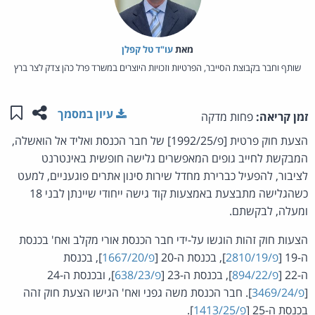
מאת‏
עו"ד טל קפלן
שותף וחבר בקבוצת הסייבר, הפרטיות וזכויות היוצרים במשרד פרל כהן צדק לצר ברץ
שתפו ע
שמו
עיון במסמך
זמן קריאה:
פחות מדקה
הצעת חוק פרטית [פ/1992/25] של חבר הכנסת ואליד אל הואשלה,
המבקשת לחייב גופים המאפשרים גלישה חופשית באינטרנט
לציבור, להפעיל כברירת מחדל שירות סינון אתרים פוגעניים, למעט
כשהגלישה מתבצעת באמצעות קוד גישה ייחודי שיינתן לבני 18
ומעלה, לבקשתם.
הצעות חוק זהות הוגשו על-ידי חבר הכנסת אורי מקלב ואח' בכנסת
ה-19 [
פ/2810/19
], בכנסת ה-20 [
פ/1667/20
], בכנסת
ה-22 [
פ/894/22
], בכנסת ה-23 [
פ/638/23
], ובכנסת ה-24
[
פ/3469/24
]. חבר הכנסת משה גפני ואח' הגישו הצעת חוק זהה
בכנסת ה-25 [
פ/1413/25
].