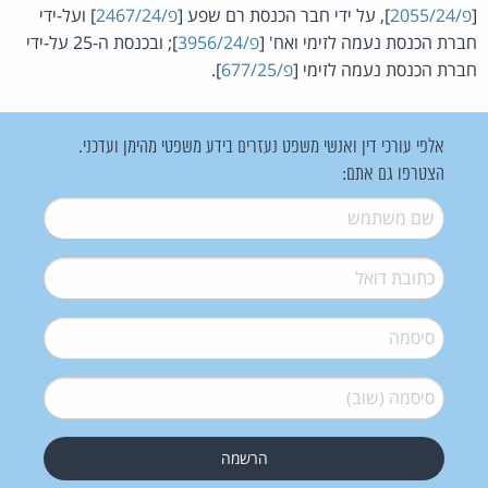
[
פ/2055/24
], על ידי חבר הכנסת רם שפע [
פ/2467/24
] ועל-ידי
חברת הכנסת נעמה לזימי ואח' [
פ/3956/24
]; ובכנסת ה-25 על-ידי
חברת הכנסת נעמה לזימי [
פ/677/25
].
אלפי עורכי דין ואנשי משפט נעזרים בידע משפטי מהימן ועדכני.
הצטרפו גם אתם:
שם משתמש
*
דואל
*
סיסמה
*
סיסמה (שוב)
*