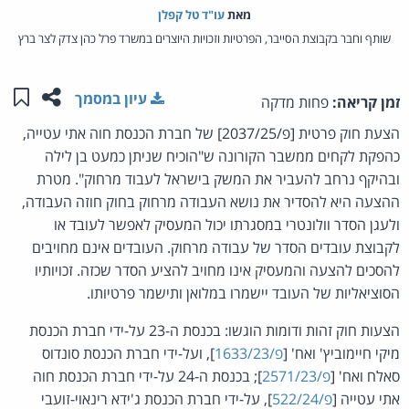
מאת‏
עו"ד טל קפלן
שותף וחבר בקבוצת הסייבר, הפרטיות וזכויות היוצרים במשרד פרל כהן צדק לצר ברץ
שתפו ע
שמו
עיון במסמך
זמן קריאה:
פחות מדקה
הצעת חוק פרטית [פ/2037/25] של חברת הכנסת חוה אתי עטייה,
כהפקת לקחים ממשבר הקורונה ש"הוכיח שניתן כמעט בן לילה
ובהיקף נרחב להעביר את המשק בישראל לעבוד מרחוק". מטרת
ההצעה היא להסדיר את נושא העבודה מרחוק בחוק חוזה העבודה,
ולעגן הסדר וולונטרי במסגרתו יכול המעסיק לאפשר לעובד או
לקבוצת עובדים הסדר של עבודה מרחוק. העובדים אינם מחויבים
להסכים להצעה והמעסיק אינו מחויב להציע הסדר שכזה. זכויותיו
הסוציאליות של העובד יישמרו במלואן ותישמר פרטיותו.
הצעות חוק זהות ודומות הוגשו: בכנסת ה-23 על-ידי חברת הכנסת
מיקי חיימוביץ' ואח' [
פ/1633/23
], ועל-ידי חברת הכנסת סונדוס
סאלח ואח' [
פ/2571/23
]; בכנסת ה-24 על-ידי חברת הכנסת חוה
אתי עטייה [
פ/522/24
], על-ידי חברת הכנסת ג'ידא רינאוי-זועבי