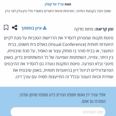
מאת‏
עו"ד טל קפלן
שותף וחבר בקבוצת הסייבר, הפרטיות וזכויות היוצרים במשרד פרל כהן צדק לצר ברץ
שתפו ע
שמו
עיון במסמך
זמן קריאה:
פחות מדקה
טיוטת תקנות שמטרתן להסדיר את הדרישות הטכניות על-מנת לקיים
היוועדות חזותית (Visual Conference) באולם בית משפט, בבית
המעצר, או בבית סוהר בו מוחזק עצור או האסיר, על מנת שיבטיחו,
בין היתר, צפייה, השתתפות ושמיעה של כל המשתתפים בדיון, באופן
מיטבי ובלא הפרעה. טיוטת התקנות נועדה גם להסדיר את ההיבטים
הפרוצדורליים לניהול דיון בהיוועדות חזותית, באופן שיבטיח את
שמירת זכויות העצור ובכלל זה התייעצות חסויה עם עורך דינו.
אלפי עורכי דין ואנשי משפט נעזרים בידע משפטי מהימן ועדכני.
הצטרפו גם אתם:
שם משתמש
*