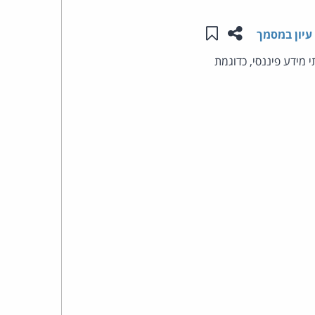
שתפו עמוד זה
שמור ב"תכנים שלי"
העומד
עיון במסמך
 מידע פיננסי, כדוגמת
בראש
קבוצת
האינטרנט,
הסייבר
וזכויות
היוצרים
של
פרל