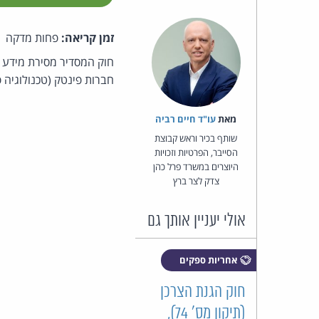
זמן קריאה:
פחות מדקה
חוק המסדיר מסירת מידע פ
חברות פינטק (טכנולוגיה פ
מאת‏
עו"ד חיים רביה
שותף בכיר וראש קבוצת
הסייבר, הפרטיות וזכויות
היוצרים במשרד פרל כהן
צדק לצר ברץ
אולי יעניין אותך גם
אחריות ספקים
חוק הגנת הצרכן
(תיקון מס' 74),