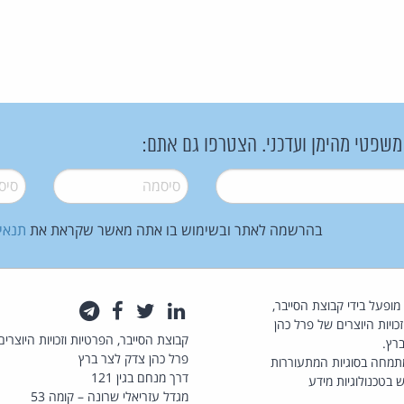
 משפטי מהימן ועדכני. הצטרפו גם אתם:
סיסמה
*
סיסמה
בהרשמה לאתר ובשימוש בו אתה מאשר שקראת את
תנאי
law.co.il מופעל בידי קבוצת הסייבר,
לינקדאין
טוויטר
פייסבוק
טלגרם
כויות היוצרים של פרל כהן
קבוצת הסייבר, הפרטיות וזכויות היוצרים
רץ.
פרל כהן צדק לצר ברץ
תמחה בסוגיות המתעוררות
דרך מנחם בגין 121
 בטכנולוגיות מידע
מגדל עזריאלי שרונה – קומה 53