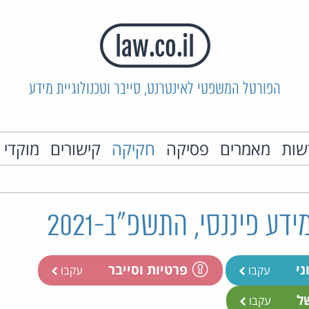
הפורטל המשפטי לאינטרנט, סייבר וטכנולוגיית מידע
שות
מאמרים
פסיקה
חקיקה
קישורים
מוקדי 
דע פיננסי, התשפ"ב-2021
ני
פרטיות וסייבר
עקבו
עקבו
של
עקבו