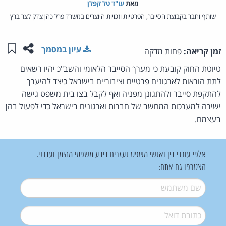
מאת‏
עו"ד טל קפלן
שותף וחבר בקבוצת הסייבר, הפרטיות וזכויות היוצרים במשרד פרל כהן צדק לצר ברץ
שתפו ע
שמו
עיון במסמך
זמן קריאה:
פחות מדקה
טיוטת החוק קובעת כי מערך הסייבר הלאומי והשב"כ יהיו רשאים
לתת הוראות לארגונים פרטיים וציבוריים בישראל כיצד להיערך
להתקפת סייבר ולהתגונן מפניה ואף לקבל בצו בית משפט גישה
ישירה למערכות המחשב של חברות וארגונים בישראל כדי לפעול בהן
בעצמם.
אלפי עורכי דין ואנשי משפט נעזרים בידע משפטי מהימן ועדכני.
הצטרפו גם אתם:
שם משתמש
*
דואל
*