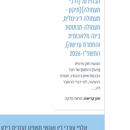
הבחירות (דרכי
תעמולה)(תיקון -
תעמולה דיגיטלית,
תעמולה מבוססת
בינה מלאכותית
והחמרת ענישה),
התשפ"ו-2026
הצעת חוק פרטית
[פ/6651/25] של חבר
הכנסת איתן גינזבורג. מטרת
ההצעה, לפי דברי ההסבר
לה, ...
זמן קריאה:
פחות מדקה
אלפי עורכי דין ואנשי משפט נעזרים בידע