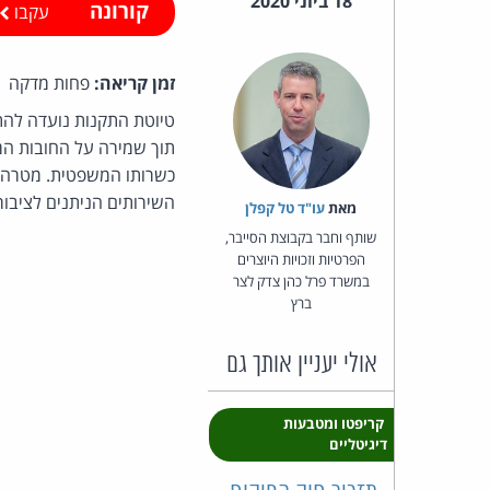
18 ביוני 2020
קורונה
עקבו
זמן קריאה:
פחות מדקה
טיוטת התקנות נועדה להתאי
תוך שמירה על החובות המהו
כשרותו המשפטית. מטרה נ
השירותים הניתנים לציבור 
מאת‏
עו"ד טל קפלן
שותף וחבר בקבוצת הסייבר,
הפרטיות וזכויות היוצרים
במשרד פרל כהן צדק לצר
ברץ
אולי יעניין אותך גם
קריפטו ומטבעות
דיגיטליים