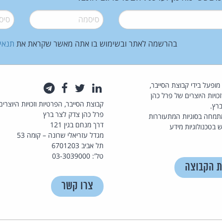
סיסמה
*
סיסמה
בהרשמה לאתר ובשימוש בו אתה מאשר שקראת את
תנאי
law.co.il מופעל בידי קבוצת הסייבר,
לינקדאין
טוויטר
פייסבוק
טלגרם
כויות היוצרים של פרל כהן
קבוצת הסייבר, הפרטיות וזכויות היוצרים
רץ.
פרל כהן צדק לצר ברץ
תמחה בסוגיות המתעוררות
דרך מנחם בגין 121
 בטכנולוגיות מידע
מגדל עזריאלי שרונה – קומה 53
תל אביב 6701203
טל': 03-3039000
ת הקבוצה
צרו קשר