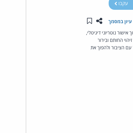
עקבו
העומד
שתפו עמוד זה
שמור ב"תכנים שלי"
עיון במסמך
בראש
אישור נוטריוני דיגיטלי,
קבוצת
יהוי החותם ובירור
עם הציבור ולהפוך את
האינטרנט,
הסייבר
וזכויות
היוצרים
של
פרל