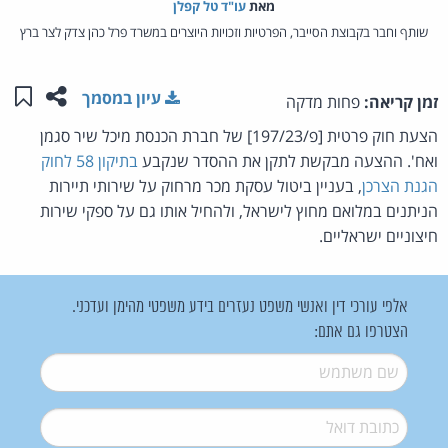
מאת‏
עו"ד טל קפלן
שותף וחבר בקבוצת הסייבר, הפרטיות וזכויות היוצרים במשרד פרל כהן צדק לצר ברץ
שתפו ע
שמו
עיון במסמך
זמן קריאה:
פחות מדקה
הצעת חוק פרטית [פ/197/23] של חברת הכנסת מיכל שיר סגמן
ואח'. ההצעה מבקשת לתקן את ההסדר שנקבע
בתיקון 58 לחוק
הגנת הצרכן
, בעניין ביטול עסקת מכר מרחוק על שירותי תיירות
הניתנים במלואם מחוץ לישראל, ולהחיל אותו גם על ספקי שירות
חיצוניים ישראליים.
אלפי עורכי דין ואנשי משפט נעזרים בידע משפטי מהימן ועדכני.
הצטרפו גם אתם:
שם משתמש
*
דואל
*