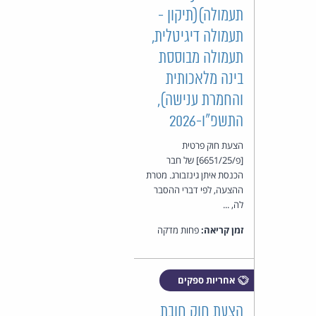
תעמולה)(תיקון -
תעמולה דיגיטלית,
תעמולה מבוססת
בינה מלאכותית
והחמרת ענישה),
התשפ"ו-2026
הצעת חוק פרטית
[פ/6651/25] של חבר
הכנסת איתן גינזבורג. מטרת
ההצעה, לפי דברי ההסבר
לה, ...
זמן קריאה:
פחות מדקה
אחריות ספקים
הצעת חוק חובת