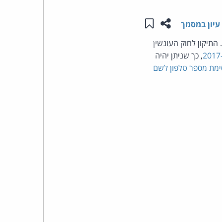
שתפו עמוד זה
שמור ב"תכנים שלי"
העומד
עיון במסמך
 העונשין המוסיף לחוק עבירה של "איסור פרסום של הצעה לעיסוק בזנות" (סעיף 205ד). התיקון לחוק העונשין
בראש
, כך שניתן יהיה
קבוצת
ימת מספר טלפון לשם
האינטרנט,
הסייבר
וזכויות
היוצרים
של
פרל