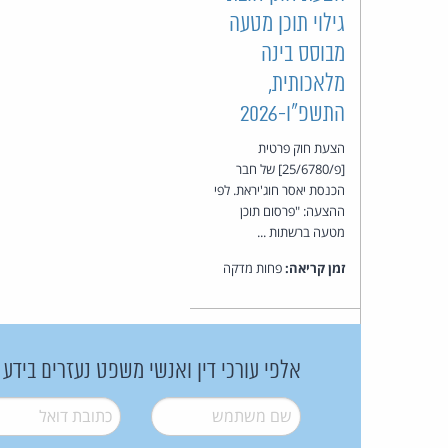
גילוי תוכן מטעה
מבוסס בינה
מלאכותית,
התשפ״ו-2026
הצעת חוק פרטית
[פ/25/6780] של חבר
הכנסת יאסר חוג'יראת. לפי
ההצעה: "פרסום תוכן
מטעה ברשתות ...
זמן קריאה:
פחות מדקה
אלפי עורכי דין ואנשי משפט נעזרים בידע
שם משתמש
*
דואל
*