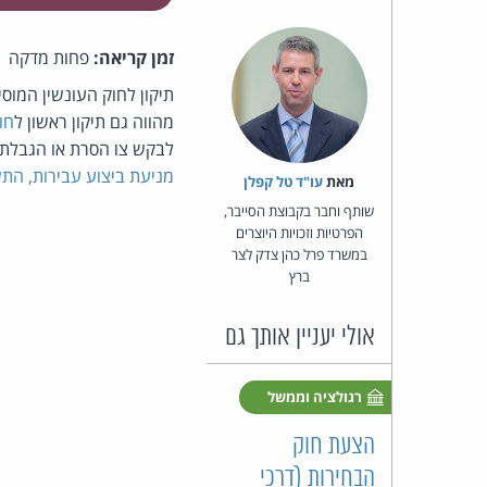
זמן קריאה:
פחות מדקה
מהווה גם תיקון ראשון ל
חו
לבקש צו הסרת או הגבלת 
מניעת ביצוע עבירות, התשע"
מאת‏
עו"ד טל קפלן
שותף וחבר בקבוצת הסייבר,
הפרטיות וזכויות היוצרים
במשרד פרל כהן צדק לצר
ברץ
אולי יעניין אותך גם
רגולציה וממשל
הצעת חוק
הבחירות (דרכי