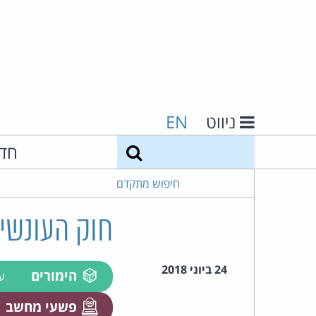
ניווט
EN
חיפוש
חד
חיפוש מתקדם
חוק העונשין (תיקון מ
24 ביוני 2018
הימורים
ע
פשעי מחשב