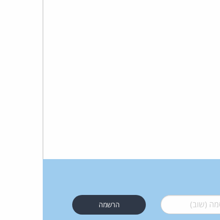
 (שוב)
*