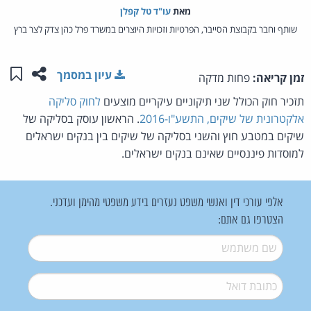
מאת‏
עו"ד טל קפלן
שותף וחבר בקבוצת הסייבר, הפרטיות וזכויות היוצרים במשרד פרל כהן צדק לצר ברץ
שתפו ע
שמו
עיון במסמך
זמן קריאה:
פחות מדקה
תזכיר חוק הכולל שני תיקוניים עיקריים מוצעים
לחוק סליקה
אלקטרונית של שיקים, התשע"ו-2016
. הראשון עוסק בסליקה של
שיקים במטבע חוץ והשני בסליקה של שיקים בין בנקים ישראלים
למוסדות פיננסיים שאינם בנקים ישראלים.
אלפי עורכי דין ואנשי משפט נעזרים בידע משפטי מהימן ועדכני.
הצטרפו גם אתם:
שם משתמש
*
דואל
*