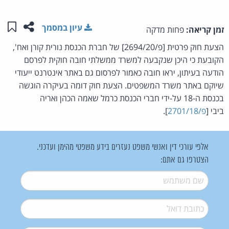
שתפו ע
שמו
עיון במסמך
זמן קריאה:
פחות מדקה
הצעת חוק פרטית [פ/2694/20] של חברת הכנסת נורית קורן ואח',
הקובעת כי היכן שנקבעה למשרד ממשלתי חובה חוקית לפרסם
הודעה בעיתון, יראו חובה כאמור לפרסום גם באתר אינטרנט ייעודי
שיוקם באתר משרד המשפטים. הצעת חוק דומה בעיקרה הוגשה
בכנסת ה-18 על-ידי חברי הכנסת כרמל שאמה הכהן ואריה
ביבי [
פ/2701/18
].
אלפי עורכי דין ואנשי משפט נעזרים בידע משפטי מהימן ועדכני.
הצטרפו גם אתם:
שם משתמש
*
דואל
*